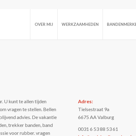
OVER MIJ
WERKZAAMHEDEN
BANDENMERK
 U kunt te allen tijden
Adres:
om vragen te stellen. Bellen
Tielsestraat 9a
jblijvend advies. De vakantie
6675 AA Valburg
den, trekker banden, band
0031 6 53 88 53 61
ssie voor rubber. vragen