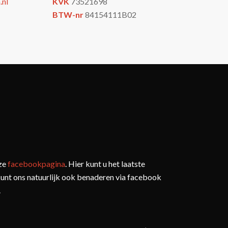
.nl
KVK
73521698
BTW-nr
84154111B02
nze
facebookpagina
. Hier kunt u het laatste
kunt ons natuurlijk ook benaderen via facebook
.