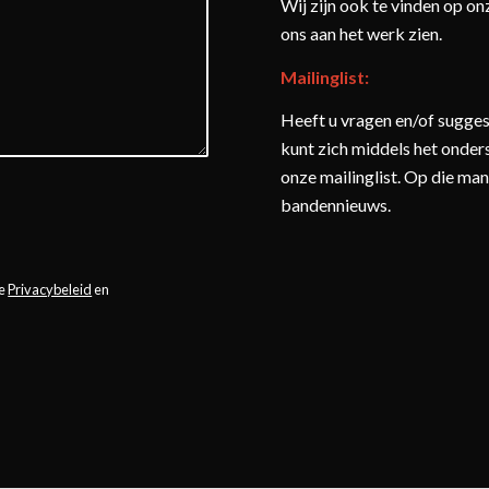
Wij zijn ook te vinden op o
ons aan het werk zien.
Mailinglist:
Heeft u vragen en/of sugge
kunt zich middels het onder
onze mailinglist. Op die mani
 BIJ DE COMMUNICATIE
bandennieuws.
ET CONTACTFORMULIER
LATER NOG EENS - LAAD
OLEER OOK UW
G.
le
Privacybeleid
en