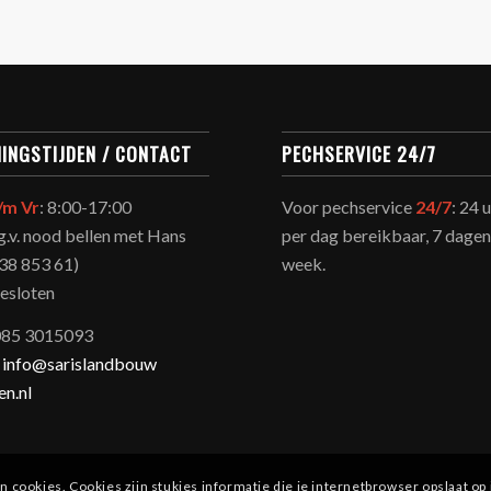
INGSTIJDEN / CONTACT
PECHSERVICE 24/7
/m Vr
: 8:00-17:00
Voor pechservice
24/7
: 24 
i.g.v. nood bellen met Hans
per dag bereikbaar, 7 dagen
38 853 61)
week.
gesloten
 085 3015093
:
info@sarislandbouw
n.nl
 cookies. Cookies zijn stukjes informatie die je internetbrowser opslaat op