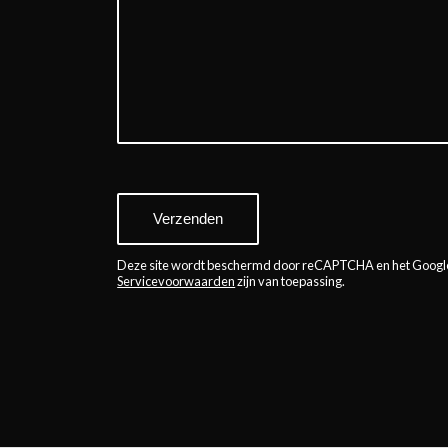
SORRY, ER IS EEN PROBLEEM OPGETREDEN
MET GOOGLE RECAPTCHA API. U KUNT H
MOMENTEEL NIET INDIENEN. PROBEER HET 
DE PAGINA OPNIEUW EN CONTR
INTERNETVERBINDIN
Deze site wordt beschermd door reCAPTCHA en het Goog
Servicevoorwaarden
zijn van toepassing.