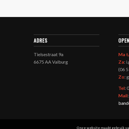
ADRES
OPEN
Tielsestraat 9a
Ma t
6675 AA Valburg
Za
: 
(06 5
Zo
: 
Tel
:
Mail
bande
Onze website maakt gebruik van